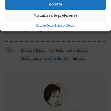
formare le ciambelle aiutandovi con le mani unte e
Accetta
friggerle in abbondante olio.
Visualizza le preferenze
Vai a –>
Ciambelle di zucca
Cookie Policy
Privacy Policy
(Visited 2.612 times, 1 visits today)
Biscotti di Natale
ciambella
dolce calabrese
dolci di natale
ricetta calabrese
zucchero